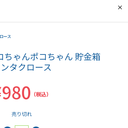
0
クロース
コちゃんポコちゃん 貯金箱
サンタクロース
¥980
（税込）
売り切れ