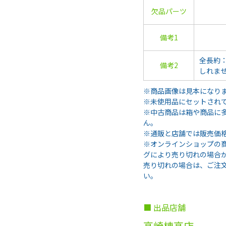
欠品パーツ
備考1
全長約：
備考2
しれま
※商品画像は見本になり
※未使用品にセットされ
※中古商品は箱や商品に
ん。
※通販と店舗では販売価
※オンラインショップの
グにより売り切れの場合
売り切れの場合は、ご注
い。
■ 出品店舗
高崎棟高店