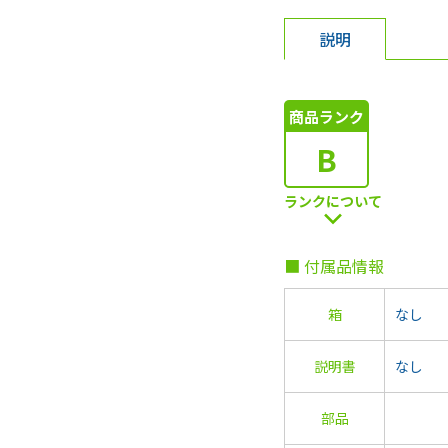
説明
商品ランク
B
ランクについて
■ 付属品情報
箱
なし
説明書
なし
部品