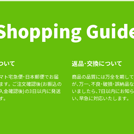
Shopping Guid
ついて
返品･交換について
マト宅急便･⽇本郵便でお届
商品の品質には万全を期して
ます｡ ご注⽂確認後(お振込の
が､万⼀､不良･破損･誤納品
⼊⾦確認後)の3⽇以内に発送
いましたら､7⽇以内にお知
す｡
い､早急に対応いたします｡