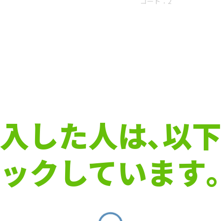
コード：
2
入した人は､以
ックしています｡