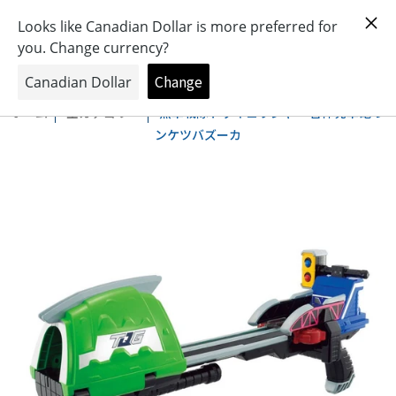
おもちゃとキャラクターの専門店
0
ホーム
全カテゴリー
烈車戦隊トッキュウジャー 合体発車砲 レ
ンケツバズーカ