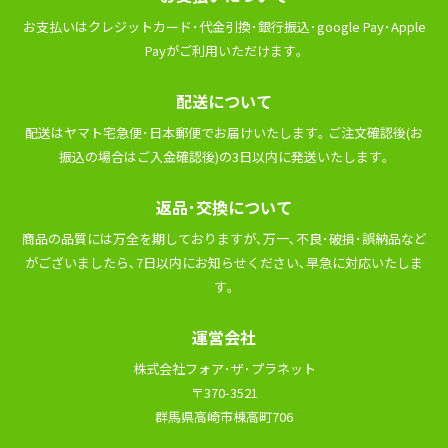
お⽀払いはクレジットカード･代⾦引換･銀⾏振込･google Pay･Apple
Payがご利⽤いただけます｡
配送について
配送はヤマト宅急便･⽇本郵便でお届けいたします｡ ご注⽂確認後(お
振込の場合はご⼊⾦確認後)の3⽇以内に発送いたします｡
返品･交換について
商品の品質には万全を期しておりますが､万⼀､不良･破損･誤納品など
がございましたら､7⽇以内にお知らせください､早急に対応いたしま
す｡
運営会社
株式会社フォア･ザ･プラネット
〒370-3521
群馬県高崎市棟高町706