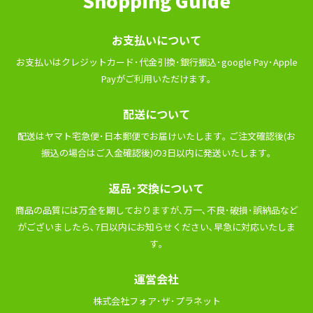
Shopping Guide
お⽀払いについて
お⽀払いはクレジットカード･代⾦引換･銀⾏振込･google Pay･Apple
Payがご利⽤いただけます｡
配送について
配送はヤマト宅急便･⽇本郵便でお届けいたします｡ ご注⽂確認後(お
振込の場合はご⼊⾦確認後)の3⽇以内に発送いたします｡
返品･交換について
商品の品質には万全を期しておりますが､万⼀､不良･破損･誤納品など
がございましたら､7⽇以内にお知らせください､早急に対応いたしま
す｡
運営会社
株式会社フォア･ザ･プラネット