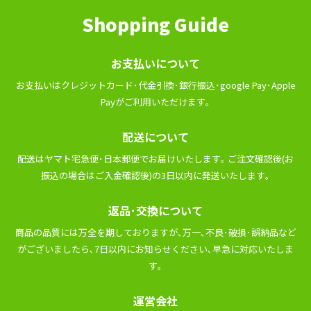
Shopping Guide
お⽀払いについて
お⽀払いはクレジットカード･代⾦引換･銀⾏振込･google Pay･Apple
Payがご利⽤いただけます｡
配送について
配送はヤマト宅急便･⽇本郵便でお届けいたします｡ ご注⽂確認後(お
振込の場合はご⼊⾦確認後)の3⽇以内に発送いたします｡
返品･交換について
商品の品質には万全を期しておりますが､万⼀､不良･破損･誤納品など
がございましたら､7⽇以内にお知らせください､早急に対応いたしま
す｡
運営会社