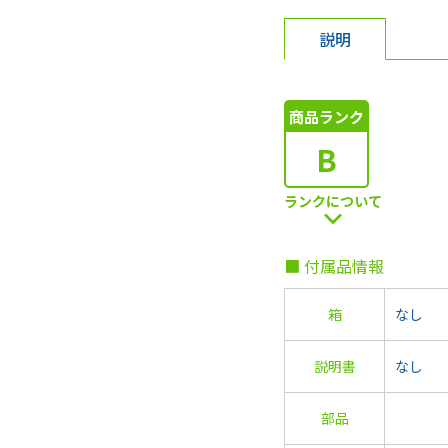
説明
商品ランク
B
ランクについて
■ 付属品情報
箱
なし
説明書
なし
部品