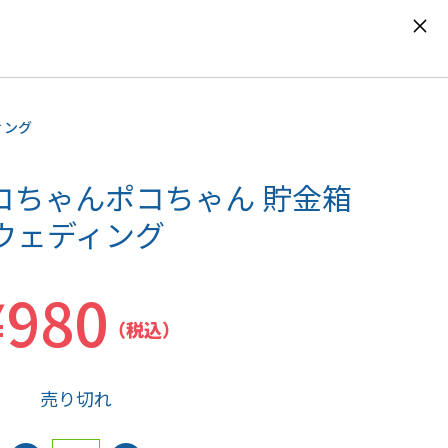
0
ィング
コちゃんポコちゃん 貯金箱
ウェディング
¥980
（税込）
売り切れ