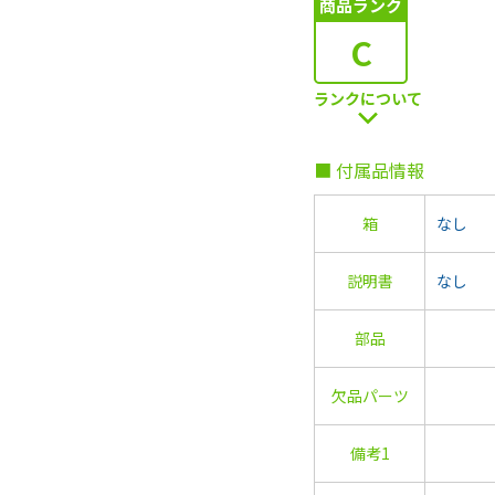
商品ランク
C
ランクについて
■ 付属品情報
箱
なし
説明書
なし
部品
欠品パーツ
備考1