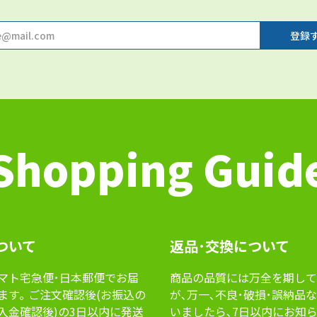
Shopping Guid
ついて
返品･交換について
マト宅急便･⽇本郵便でお届
商品の品質には万全を期して
ます｡ ご注⽂確認後(お振込の
が､万⼀､不良･破損･誤納品
⼊⾦確認後)の3⽇以内に発送
いましたら､7⽇以内にお知